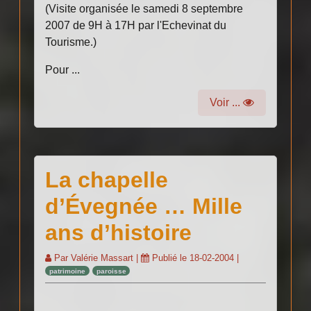
(Visite organisée le samedi 8 septembre
2007 de 9H à 17H par l'Echevinat du
Tourisme.)
Pour ...
Voir ...
La chapelle
d’Évegnée … Mille
ans d’histoire
Par
Valérie Massart
|
Publié le
18-02-2004
|
patrimoine
paroisse