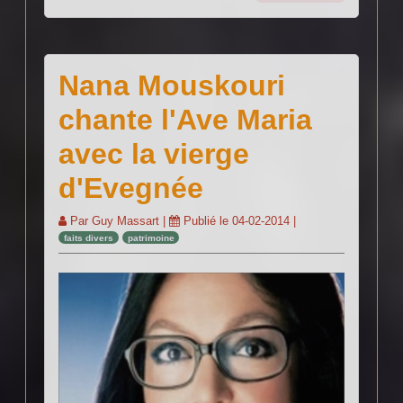
Nana Mouskouri
chante l'Ave Maria
avec la vierge
d'Evegnée
Par
Guy Massart
|
Publié le
04-02-2014
|
faits divers
patrimoine