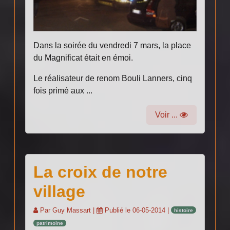
Dans la soirée du vendredi 7 mars, la place
du Magnificat était en émoi.
Le réalisateur de renom Bouli Lanners, cinq
fois primé aux ...
Voir ...
La croix de notre
village
Par
Guy Massart
|
Publié le
06-05-2014
|
histoire
patrimoine