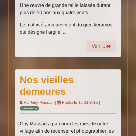
Une œuvre de grande taille laissée durant
plus de 50 ans aux quatre vents
Le mot «céramique» vient du grec keramos
qui désigne l'argile, ...
Voir ...
Nos vieilles
demeures
Par
Guy Massart
|
Publié le
15-03-2016
|
patrimoine
Guy Massart a parcouru les rues de notre
village afin de recenser et photographier les