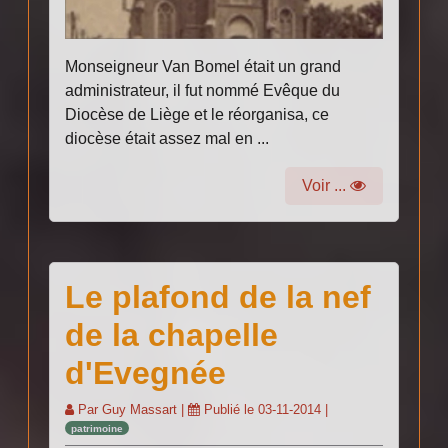
Monseigneur Van Bomel était un grand
administrateur, il fut nommé Evêque du
Diocèse de Liège et le réorganisa, ce
diocèse était assez mal en ...
Voir ...
Le plafond de la nef
de la chapelle
d'Evegnée
Par
Guy Massart
|
Publié le
03-11-2014
|
patrimoine