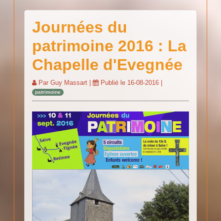
Journées du
patrimoine 2016 : La
Chapelle d'Evegnée
Par
Guy Massart
|
Publié le
16-08-2016
|
patrimoine