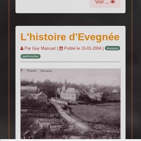
Voir ...
L'histoire d'Evegnée
Par
Guy Massart
|
Publié le
15-01-2004
|
histoire
patrimoine