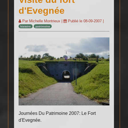
d'Evegnée
Par
Michelle Montrieux
|
Publié le
08-09-2007
|
histoire
patrimoine
Journées Du Patrimoine 2007: Le Fort
d'Evegnée.