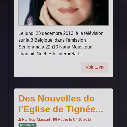
Le lundi 23 décembre 2013, à la télévision,
sur la 3 Belgique, dans l'émission
Seniorama à 22h10 Nana Mouskouri
chantait. Noël. Elle interprétait ...
Voir ...
Des Nouvelles de
l'Eglise de Tignée...
Par
Guy Massart
|
Publié le
07-10-2012
|
patrimoine