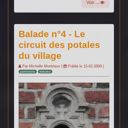
Voir ...
Balade n°4 - Le
circuit des potales
du village
Par
Michelle Montrieux
|
Publié le
15-02-2009
|
patrimoine
balades