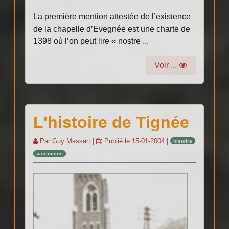
La première mention attestée de l’existence
de la chapelle d’Evegnée est une charte de
1398 où l’on peut lire « nostre ...
Voir ...
L'histoire de Tignée
Par
Guy Massart
|
Publié le
15-01-2004
|
histoire
patrimoine