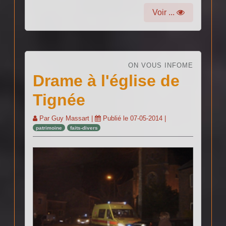
Voir ...
ON VOUS INFOME
Drame à l'église de
Tignée
Par
Guy Massart
|
Publié le
07-05-2014
|
patrimoine
faits-divers