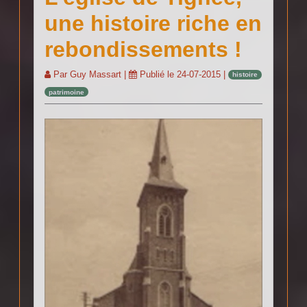
une histoire riche en
rebondissements !
Par
Guy Massart
|
Publié le
24-07-2015
|
histoire
patrimoine