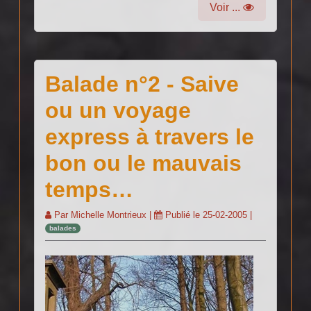
Voir ...
Balade n°2 - Saive
ou un voyage
express à travers le
bon ou le mauvais
temps…
Par
Michelle Montrieux
|
Publié le
25-02-2005
|
balades