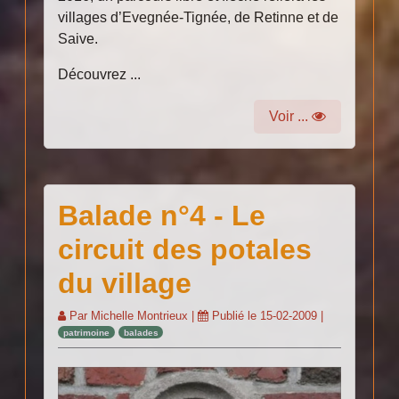
villages d’Evegnée-Tignée, de Retinne et de
Saive.
Découvrez ...
Voir ...
Balade n°4 - Le
circuit des potales
du village
Par
Michelle Montrieux
|
Publié le
15-02-2009
|
patrimoine
balades