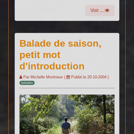
Voir ...
Balade de saison,
petit mot
d'introduction
Par
Michelle Montrieux
|
Publié le
20-10-2004
|
balades