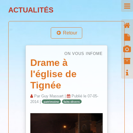
ACTUALITÉS
Retour
ON VOUS INFOME
Drame à
l'église de
Tignée
Par
Guy Massart
|
Publié le
07-05-
2014
|
patrimoine
faits-divers