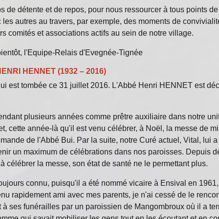
s de détente et de repos, pour nous ressourcer à tous points d
ec les autres au travers, par exemple, des moments de conviviali
 comités et associations actifs au sein de notre village.
 bientôt, l'Equipe-Relais d'Evegnée-Tignée
ENRI HENNET (1932 – 2016)
 qui est tombée ce 31 juillet 2016. L'Abbé Henri HENNET est dé
endant plusieurs années comme prêtre auxiliaire dans notre uni
et, cette année-là qu'il est venu célébrer, à Noël, la messe de mi
ande de l'Abbé Bui. Par la suite, notre Curé actuel, Vital, lui 
enir un maximum de célébrations dans nos paroisses. Depuis deu
à célébrer la messe, son état de santé ne le permettant plus.
oujours connu, puisqu'il a été nommé vicaire à Ensival en 1961,
nu rapidement ami avec mes parents, je n'ai cessé de le rencon
t à ses funérailles par un paroissien de Mangombroux où il a t
homme qui savait mobiliser les gens tout en les écoutant et en co