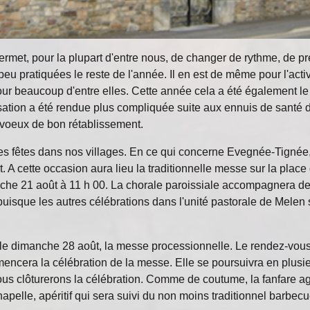
met, pour la plupart d'entre nous, de changer de rythme, de pr
peu pratiquées le reste de l'année. Il en est de même pour l'act
pour beaucoup d'entre elles. Cette année cela a été également le
sation a été rendue plus compliquée suite aux ennuis de santé 
voeux de bon rétablissement.
des fêtes dans nos villages. En ce qui concerne Evegnée-Tignée, 
. A cette occasion aura lieu la traditionnelle messe sur la plac
che 21 août à 11 h 00. La chorale paroissiale accompagnera de 
, puisque les autres célébrations dans l'unité pastorale de Mele
, le dimanche 28 août, la messe processionnelle. Le rendez-vous 
ncera la célébration de la messe. Elle se poursuivra en plusie
s clôturerons la célébration. Comme de coutume, la fanfare agr
chapelle, apéritif qui sera suivi du non moins traditionnel barbecu