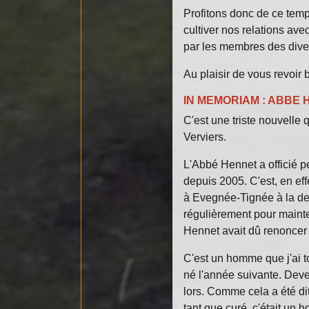
Profitons donc de ce temp
cultiver nos relations av
par les membres des divers
Au plaisir de vous revoir
IN MEMORIAM : ABBE H
C'est une triste nouvelle
Verviers.
L'Abbé Hennet a officié p
depuis 2005. C'est, en eff
à Evegnée-Tignée à la dem
régulièrement pour maint
Hennet avait dû renoncer 
C'est un homme que j'ai t
né l'année suivante. Deve
lors. Comme cela a été di
tant que curé, c'était un 