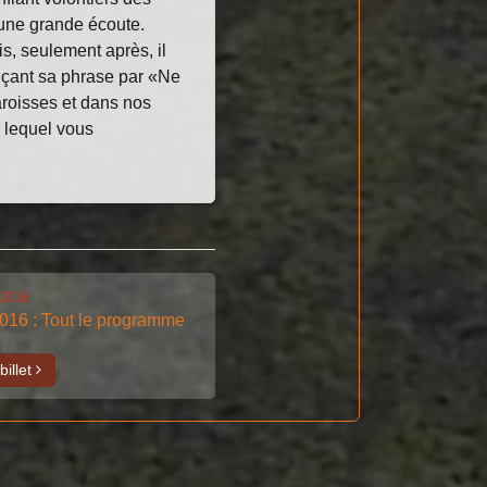
'une grande écoute.
s, seulement après, il
nçant sa phrase par «Ne
roisses et dans nos
s lequel vous
-2016
016 : Tout le programme
billet