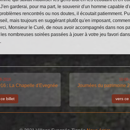
. J'en garderai, pour ma part, le souvenir d'un homme capable d
 problèmes rencontrés ou nos doutes, il écoutait patiemment. Pui
nseil, mais toujours en suggérant plutôt qu'en imposant, comme
Merci, Monsieur le Curé, de nous avoir accompagnés dans nos pa
r les nombreuses soirées passées à jouer à votre jeu favori dan
.
8-2016
10-08
016 : La Chapelle d'Evegnée
Journées du patrimoine 2
ce billet
vers ce 